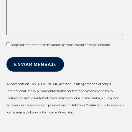
Acepto el tratamiento de mis datos personales con fines de contacto.
Al hacer clic en ENVIAR MENSAJE, acepto que un agente de Sotheby's
International Realty pueda contactarme por teléfono o mensaje de texto,
incluyendo medios automatizados, sobre servicios inmobiliarios, y que puedo
acceder a estos servicios sin proporcionar mi teléfono. Confirmo que leí y acepto
los Términos de Uso y la Política de Privacidad.