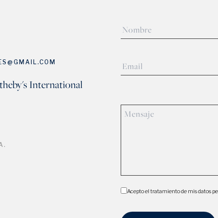
ES@GMAIL.COM
theby's International
A.
Acepto el tratamiento de mis datos pe