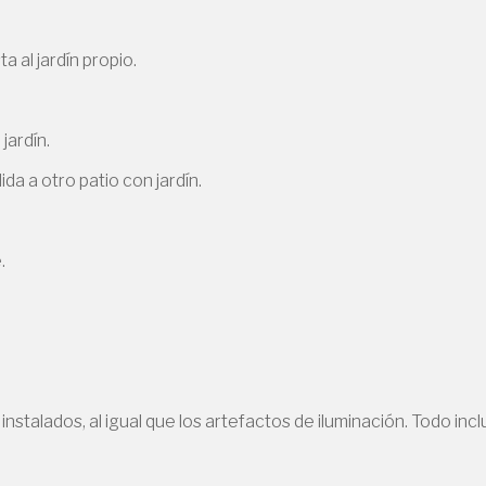
 al jardín propio.
jardín.
a a otro patio con jardín.
.
stalados, al igual que los artefactos de iluminación. Todo inclu